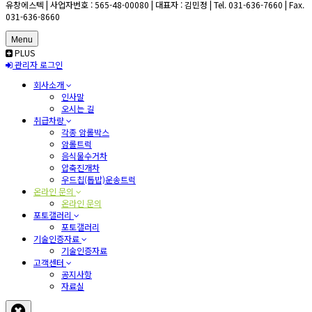
유창에스텍 | 사업자번호 : 565-48-00080 | 대표자 : 김민정 | Tel. 031-636-7660 | Fax.
031-636-8660
Menu
PLUS
관리자 로그인
회사소개
인사말
오시는 길
취급차량
각종 암롤박스
암롤트럭
음식물수거차
압축진개차
우드칩(톱밥)운송트럭
온라인 문의
온라인 문의
포토갤러리
포토갤러리
기술인증자료
기술인증자료
고객센터
공지사항
자료실