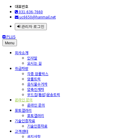
대표번호
031-636-7660
uc6650@hanmail.net
관리자 로그인
PLUS
Menu
회사소개
인사말
오시는 길
취급차량
각종 암롤박스
암롤트럭
음식물수거차
압축진개차
우드칩(톱밥)운송트럭
온라인 문의
온라인 문의
포토갤러리
포토갤러리
기술인증자료
기술인증자료
고객센터
공지사항