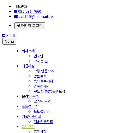
대표번호
031-636-7660
uc6650@hanmail.net
관리자 로그인
PLUS
Menu
회사소개
인사말
오시는 길
취급차량
각종 암롤박스
암롤트럭
음식물수거차
압축진개차
우드칩(톱밥)운송트럭
온라인 문의
온라인 문의
포토갤러리
포토갤러리
기술인증자료
기술인증자료
고객센터
공지사항