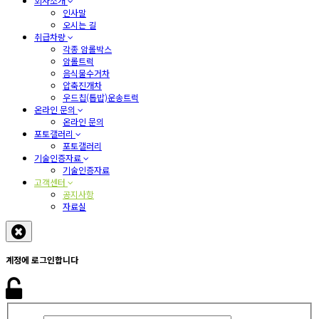
회사소개
인사말
오시는 길
취급차량
각종 암롤박스
암롤트럭
음식물수거차
압축진개차
우드칩(톱밥)운송트럭
온라인 문의
온라인 문의
포토갤러리
포토갤러리
기술인증자료
기술인증자료
고객센터
공지사항
자료실
계정에 로그인합니다