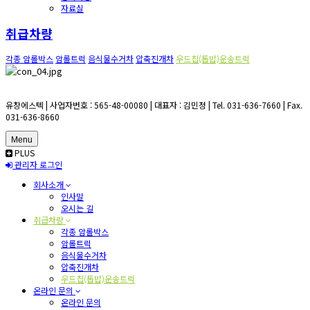
자료실
취급차량
각종 암롤박스
암롤트럭
음식물수거차
압축진개차
우드칩(톱밥)운송트럭
유창에스텍 | 사업자번호 : 565-48-00080 | 대표자 : 김민정 | Tel. 031-636-7660 | Fax.
031-636-8660
Menu
PLUS
관리자 로그인
회사소개
인사말
오시는 길
취급차량
각종 암롤박스
암롤트럭
음식물수거차
압축진개차
우드칩(톱밥)운송트럭
온라인 문의
온라인 문의