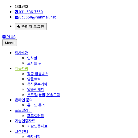
대표번호
031-636-7660
uc6650@hanmail.net
관리자 로그인
PLUS
Menu
회사소개
인사말
오시는 길
취급차량
각종 암롤박스
암롤트럭
음식물수거차
압축진개차
우드칩(톱밥)운송트럭
온라인 문의
온라인 문의
포토갤러리
포토갤러리
기술인증자료
기술인증자료
고객센터
공지사항