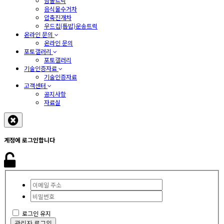
암롤트럭
음식물수거차
압축진개차
우드칩(톱밥)운송트럭
온라인 문의
온라인 문의
포토갤러리
포토갤러리
기술인증자료
기술인증자료
고객센터
공지사항
자료실
계정에 로그인합니다
로그인 유지
관리자 로그인