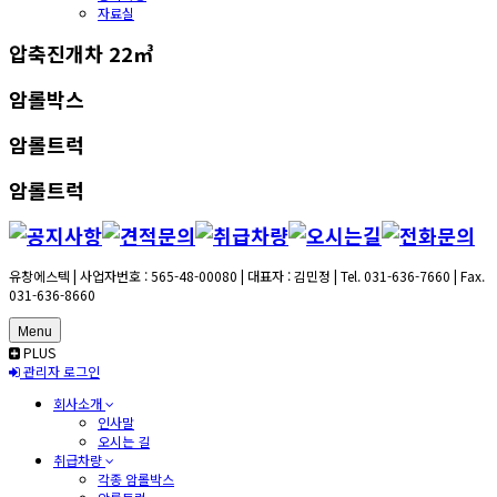
자료실
압축진개차 22㎥
암롤박스
암롤트럭
암롤트럭
유창에스텍 | 사업자번호 : 565-48-00080 | 대표자 : 김민정 | Tel. 031-636-7660 | Fax.
031-636-8660
Menu
PLUS
관리자 로그인
회사소개
인사말
오시는 길
취급차량
각종 암롤박스