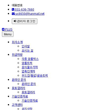
대표번호
031-636-7660
uc6650@hanmail.net
관리자 로그인
PLUS
Menu
회사소개
인사말
오시는 길
취급차량
각종 암롤박스
암롤트럭
음식물수거차
압축진개차
우드칩(톱밥)운송트럭
온라인 문의
온라인 문의
포토갤러리
포토갤러리
기술인증자료
기술인증자료
고객센터
공지사항