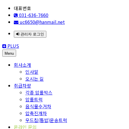
대표번호
031-636-7660
uc6650@hanmail.net
관리자 로그인
PLUS
Menu
회사소개
인사말
오시는 길
취급차량
각종 암롤박스
암롤트럭
음식물수거차
압축진개차
우드칩(톱밥)운송트럭
온라인 문의