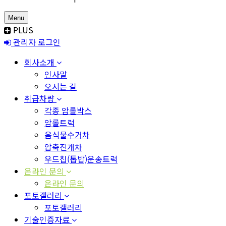
Menu
PLUS
관리자 로그인
회사소개
인사말
오시는 길
취급차량
각종 암롤박스
암롤트럭
음식물수거차
압축진개차
우드칩(톱밥)운송트럭
온라인 문의
온라인 문의
포토갤러리
포토갤러리
기술인증자료