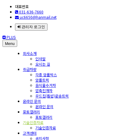
대표번호
031-636-7660
uc6650@hanmail.net
관리자 로그인
PLUS
Menu
회사소개
인사말
오시는 길
취급차량
각종 암롤박스
암롤트럭
음식물수거차
압축진개차
우드칩(톱밥)운송트럭
온라인 문의
온라인 문의
포토갤러리
포토갤러리
기술인증자료
기술인증자료
고객센터
공지사항