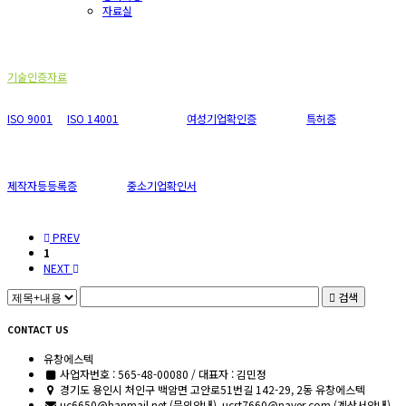
자료실
기술인증자료
기술인증자료
ISO 9001
ISO 14001
여성기업확인증
특허증
제작자등등록증
중소기업확인서
PREV
1
NEXT
검색
CONTACT US
유창에스텍
사업자번호 : 565-48-00080 / 대표자 : 김민정
경기도 용인시 처인구 백암면 고안로51번길 142-29, 2동 유창에스텍
uc6650@hanmail.net (문의안내), ucst7660@naver.com (계산서안내)