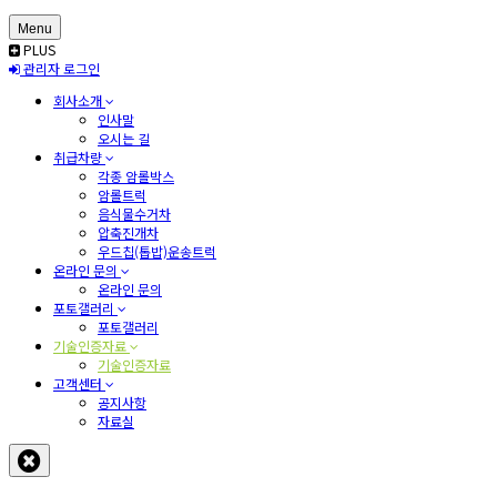
Menu
PLUS
관리자 로그인
회사소개
인사말
오시는 길
취급차량
각종 암롤박스
암롤트럭
음식물수거차
압축진개차
우드칩(톱밥)운송트럭
온라인 문의
온라인 문의
포토갤러리
포토갤러리
기술인증자료
기술인증자료
고객센터
공지사항
자료실