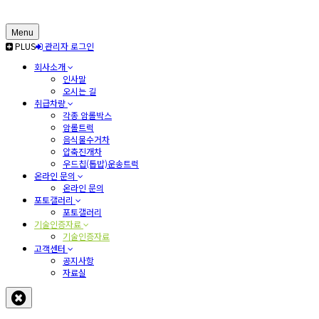
Menu
PLUS
관리자 로그인
회사소개
인사말
오시는 길
취급차량
각종 암롤박스
암롤트럭
음식물수거차
압축진개차
우드칩(톱밥)운송트럭
온라인 문의
온라인 문의
포토갤러리
포토갤러리
기술인증자료
기술인증자료
고객센터
공지사항
자료실