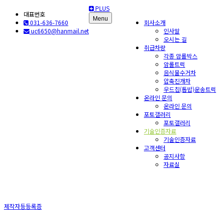
PLUS
대표번호
Menu
031-636-7660
회사소개
uc6650@hanmail.net
인사말
오시는 길
취급차량
각종 암롤박스
암롤트럭
음식물수거차
압축진개차
우드칩(톱밥)운송트럭
온라인 문의
온라인 문의
포토갤러리
포토갤러리
기술인증자료
기술인증자료
고객센터
공지사항
자료실
제작자등등록증