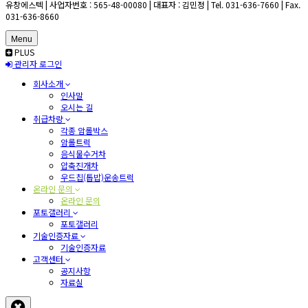
유창에스텍 | 사업자번호 : 565-48-00080 | 대표자 : 김민정 | Tel. 031-636-7660 | Fax.
031-636-8660
Menu
PLUS
관리자 로그인
회사소개
인사말
오시는 길
취급차량
각종 암롤박스
암롤트럭
음식물수거차
압축진개차
우드칩(톱밥)운송트럭
온라인 문의
온라인 문의
포토갤러리
포토갤러리
기술인증자료
기술인증자료
고객센터
공지사항
자료실