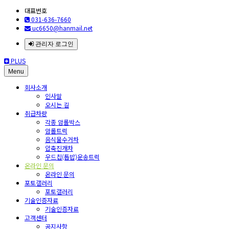
대표번호
031-636-7660
uc6650@hanmail.net
관리자 로그인
PLUS
Menu
회사소개
인사말
오시는 길
취급차량
각종 암롤박스
암롤트럭
음식물수거차
압축진개차
우드칩(톱밥)운송트럭
온라인 문의
온라인 문의
포토갤러리
포토갤러리
기술인증자료
기술인증자료
고객센터
공지사항