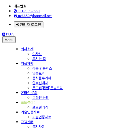
대표번호
031-636-7660
uc6650@hanmail.net
관리자 로그인
PLUS
Menu
회사소개
인사말
오시는 길
취급차량
각종 암롤박스
암롤트럭
음식물수거차
압축진개차
우드칩(톱밥)운송트럭
온라인 문의
온라인 문의
포토갤러리
포토갤러리
기술인증자료
기술인증자료
고객센터
공지사항