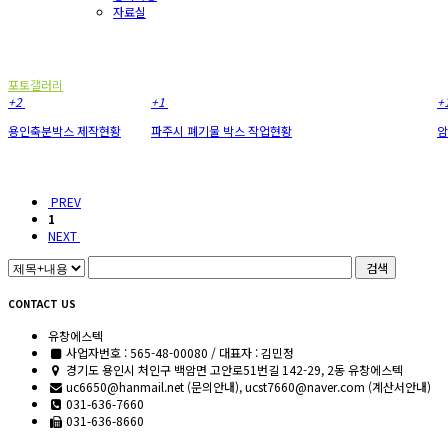
자료실
포토갤러리
포토갤러리
+2
+1
+
용인축분박스 제작현황
파주시 폐기물 박스 작업현황
암
PREV
1
NEXT
검색
CONTACT US
유창에스텍
사업자번호 : 565-48-00080 / 대표자 : 김민정
경기도 용인시 처인구 백암면 고안로51번길 142-29, 2동 유창에스텍
uc6650@hanmail.net (문의안내), ucst7660@naver.com (계산서안내)
031-636-7660
031-636-8660