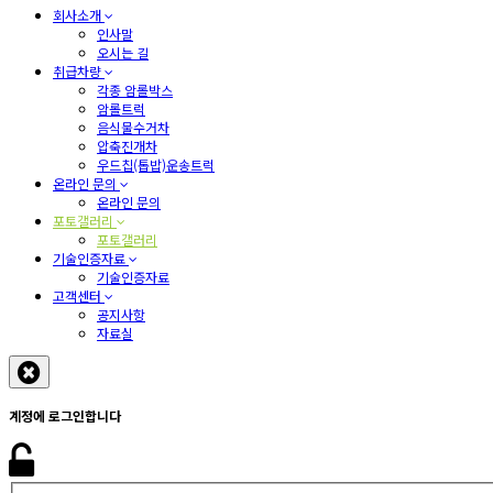
회사소개
인사말
오시는 길
취급차량
각종 암롤박스
암롤트럭
음식물수거차
압축진개차
우드칩(톱밥)운송트럭
온라인 문의
온라인 문의
포토갤러리
포토갤러리
기술인증자료
기술인증자료
고객센터
공지사항
자료실
계정에 로그인합니다