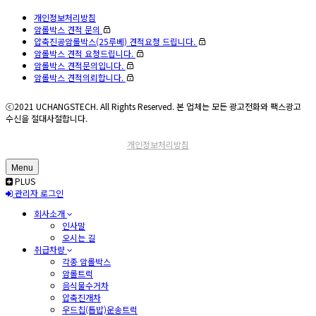
개인정보처리방침
암롤박스 견적 문의
압축진공암롤박스(25루베) 견적요청 드립니다.
암롤박스 견적 요청드립니다.
암롤박스 견적문의입니다.
암롤박스 견적의뢰합니다.
ⓒ2021 UCHANGSTECH. All Rights Reserved. 본 업체는 모든 광고전화와 팩스광고
수신을 절대사절합니다.
개인정보처리방침
Menu
PLUS
관리자 로그인
회사소개
인사말
오시는 길
취급차량
각종 암롤박스
암롤트럭
음식물수거차
압축진개차
우드칩(톱밥)운송트럭