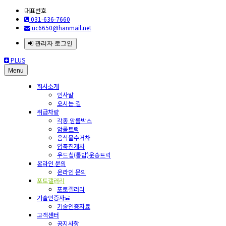
대표번호
031-636-7660
uc6650@hanmail.net
관리자 로그인
PLUS
Menu
회사소개
인사말
오시는 길
취급차량
각종 암롤박스
암롤트럭
음식물수거차
압축진개차
우드칩(톱밥)운송트럭
온라인 문의
온라인 문의
포토갤러리
포토갤러리
기술인증자료
기술인증자료
고객센터
공지사항