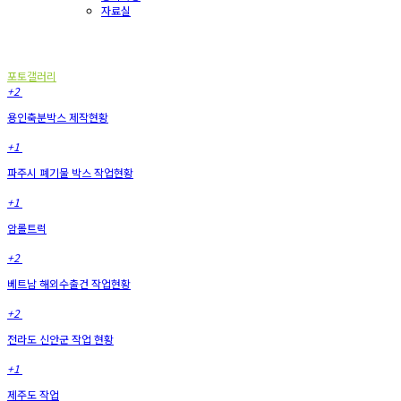
자료실
포토갤러리
포토갤러리
+2
용인축분박스 제작현황
+1
파주시 폐기물 박스 작업현황
+1
암롤트럭
+2
베트남 해외수출건 작업현황
+2
전라도 신안군 작업 현황
+1
제주도 작업