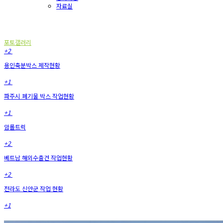
자료실
포토갤러리
포토갤러리
+2
용인축분박스 제작현황
+1
파주시 폐기물 박스 작업현황
+1
암롤트럭
+2
베트남 해외수출건 작업현황
+2
전라도 신안군 작업 현황
+1