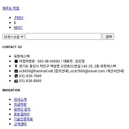
제주도 작업
PREV
1
NEXT
검색
CONTACT US
유창에스텍
사업자번호 : 565-48-00080 / 대표자 : 김민정
경기도 용인시 처인구 백암면 고안로51번길 142-29, 2동 유창에스텍
uc6650@hanmail.net (문의안내), ucst7660@naver.com (계산서안내)
031-636-7660
031-636-8660
NAVIGATION
회사소개
취급차량
온라인 문의
포토갤러리
기술인증자료
고객센터