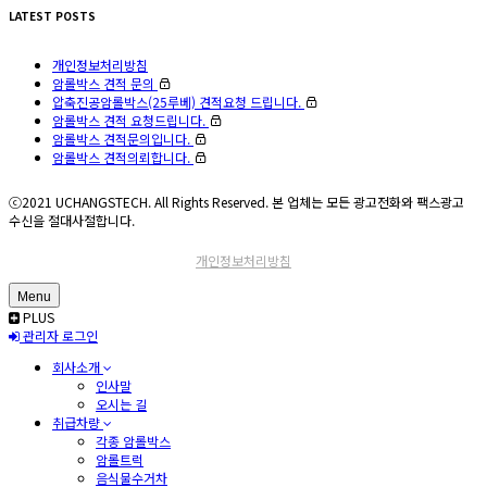
LATEST POSTS
개인정보처리방침
암롤박스 견적 문의
압축진공암롤박스(25루베) 견적요청 드립니다.
암롤박스 견적 요청드립니다.
암롤박스 견적문의입니다.
암롤박스 견적의뢰합니다.
ⓒ2021 UCHANGSTECH. All Rights Reserved. 본 업체는 모든 광고전화와 팩스광고
수신을 절대사절합니다.
개인정보처리방침
Menu
PLUS
관리자 로그인
회사소개
인사말
오시는 길
취급차량
각종 암롤박스
암롤트럭
음식물수거차