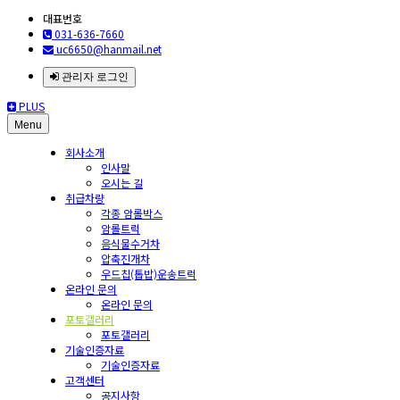
대표번호
031-636-7660
uc6650@hanmail.net
관리자 로그인
PLUS
Menu
회사소개
인사말
오시는 길
취급차량
각종 암롤박스
암롤트럭
음식물수거차
압축진개차
우드칩(톱밥)운송트럭
온라인 문의
온라인 문의
포토갤러리
포토갤러리
기술인증자료
기술인증자료
고객센터
공지사항