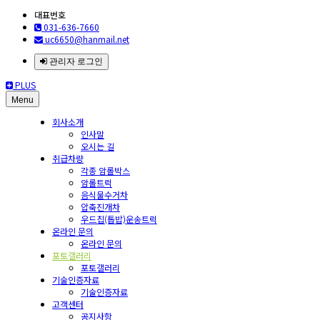
대표번호
031-636-7660
uc6650@hanmail.net
관리자 로그인
PLUS
Menu
회사소개
인사말
오시는 길
취급차량
각종 암롤박스
암롤트럭
음식물수거차
압축진개차
우드칩(톱밥)운송트럭
온라인 문의
온라인 문의
포토갤러리
포토갤러리
기술인증자료
기술인증자료
고객센터
공지사항