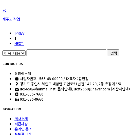
+1
제주도 작업
PREV
1
NEXT
검색
CONTACT US
유창에스텍
사업자번호 : 565-48-00080 / 대표자 : 김민정
경기도 용인시 처인구 백암면 고안로51번길 142-29, 2동 유창에스텍
uc6650@hanmail.net (문의안내), ucst7660@naver.com (계산서안내)
031-636-7660
031-636-8660
NAVIGATION
회사소개
취급차량
온라인 문의
포토갤러리