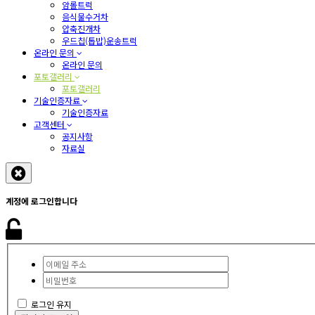
암롤트럭
음식물수거차
압축진개차
우드칩(톱밥)운송트럭
온라인 문의
온라인 문의
포토갤러리
포토갤러리
기술인증자료
기술인증자료
고객센터
공지사항
자료실
계정에 로그인합니다
로그인 유지