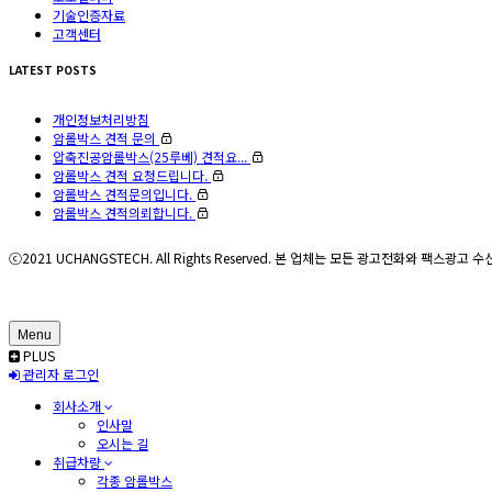
기술인증자료
고객센터
LATEST POSTS
개인정보처리방침
암롤박스 견적 문의
압축진공암롤박스(25루베) 견적요...
암롤박스 견적 요청드립니다.
암롤박스 견적문의입니다.
암롤박스 견적의뢰합니다.
ⓒ2021 UCHANGSTECH. All Rights Reserved. 본 업체는 모든 광고전화와 팩스광
Menu
PLUS
관리자 로그인
회사소개
인사말
오시는 길
취급차량
각종 암롤박스