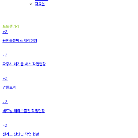
자료실
포토갤러리
포토갤러리
+2
용인축분박스 제작현황
+1
파주시 폐기물 박스 작업현황
+1
암롤트럭
+2
베트남 해외수출건 작업현황
+2
전라도 신안군 작업 현황