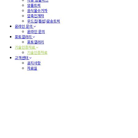
암롤트럭
음식물수거차
압축진개차
우드칩(톱밥)운송트럭
온라인 문의
온라인 문의
포토갤러리
포토갤러리
기술인증자료
기술인증자료
고객센터
공지사항
자료실