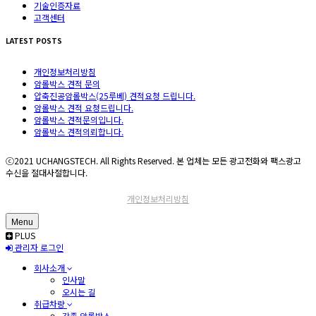
기술인증자료
고객센터
LATEST POSTS
개인정보처리방침
암롤박스 견적 문의
압축진공암롤박스(25루베) 견적요청 드립니다.
암롤박스 견적 요청드립니다.
암롤박스 견적문의입니다.
암롤박스 견적의뢰합니다.
ⓒ2021 UCHANGSTECH. All Rights Reserved. 본 업체는 모든 광고전화와 팩스광고
수신을 절대사절합니다.
개인정보처리방침
Menu
PLUS
관리자 로그인
회사소개
인사말
오시는 길
취급차량
각종 암롤박스