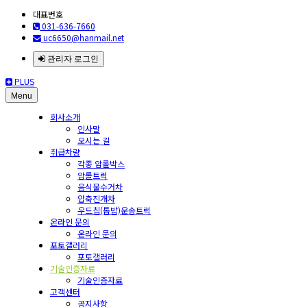
대표번호
031-636-7660
uc6650@hanmail.net
관리자 로그인
PLUS
Menu
회사소개
인사말
오시는 길
취급차량
각종 암롤박스
암롤트럭
음식물수거차
압축진개차
우드칩(톱밥)운송트럭
온라인 문의
온라인 문의
포토갤러리
포토갤러리
기술인증자료
기술인증자료
고객센터
공지사항