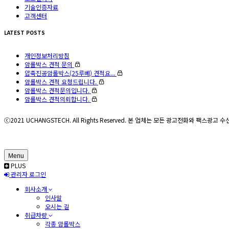
기술인증자료
고객센터
LATEST POSTS
개인정보처리방침
암롤박스 견적 문의
압축진공암롤박스(25루베) 견적요...
암롤박스 견적 요청드립니다.
암롤박스 견적문의입니다.
암롤박스 견적의뢰합니다.
ⓒ2021 UCHANGSTECH. All Rights Reserved. 본 업체는 모든 광고전화와 팩스광
Menu
PLUS
관리자 로그인
회사소개
인사말
오시는 길
취급차량
각종 암롤박스