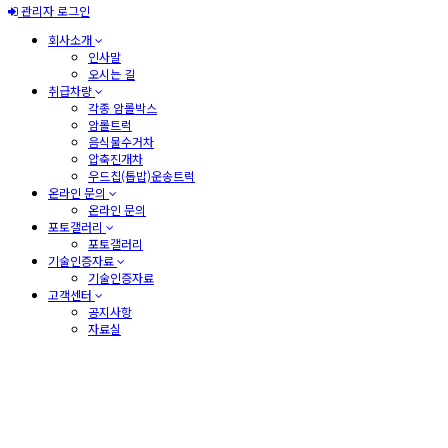
관리자 로그인
회사소개
인사말
오시는 길
취급차량
각종 암롤박스
암롤트럭
음식물수거차
압축진개차
우드칩(톱밥)운송트럭
온라인 문의
온라인 문의
포토갤러리
포토갤러리
기술인증자료
기술인증자료
고객센터
공지사항
자료실