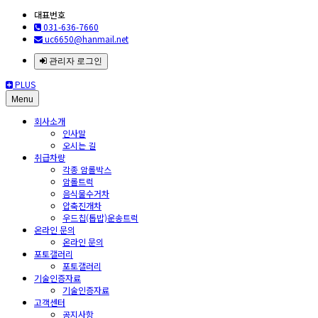
대표번호
031-636-7660
uc6650@hanmail.net
관리자 로그인
PLUS
Menu
회사소개
인사말
오시는 길
취급차량
각종 암롤박스
암롤트럭
음식물수거차
압축진개차
우드칩(톱밥)운송트럭
온라인 문의
온라인 문의
포토갤러리
포토갤러리
기술인증자료
기술인증자료
고객센터
공지사항