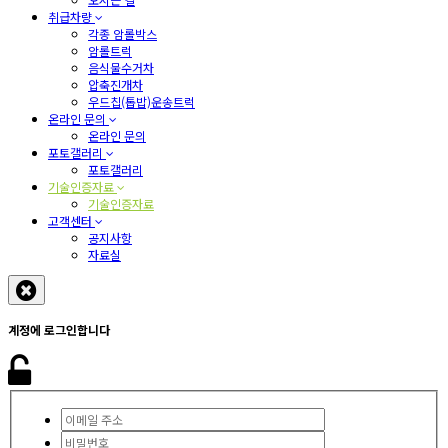
취급차량
각종 암롤박스
암롤트럭
음식물수거차
압축진개차
우드칩(톱밥)운송트럭
온라인 문의
온라인 문의
포토갤러리
포토갤러리
기술인증자료
기술인증자료
고객센터
공지사항
자료실
계정에 로그인합니다