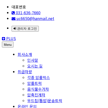
대표번호
031-636-7660
uc6650@hanmail.net
관리자 로그인
PLUS
Menu
회사소개
인사말
오시는 길
취급차량
각종 암롤박스
암롤트럭
음식물수거차
압축진개차
우드칩(톱밥)운송트럭
온라인 문의