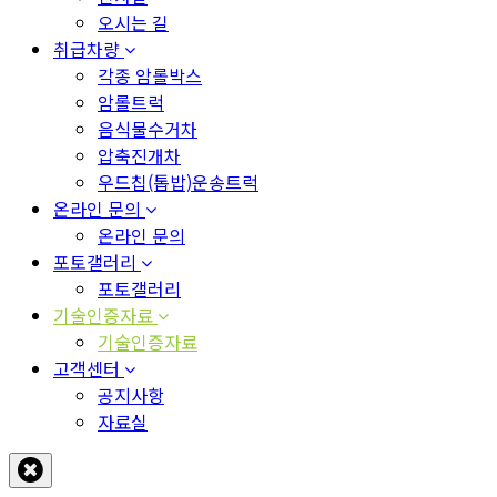
오시는 길
취급차량
각종 암롤박스
암롤트럭
음식물수거차
압축진개차
우드칩(톱밥)운송트럭
온라인 문의
온라인 문의
포토갤러리
포토갤러리
기술인증자료
기술인증자료
고객센터
공지사항
자료실