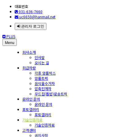
대표번호
031-636-7660
uc6650@hanmail.net
관리자 로그인
PLUS
Menu
회사소개
인사말
오시는 길
취급차량
각종 암롤박스
암롤트럭
음식물수거차
압축진개차
우드칩(톱밥)운송트럭
온라인 문의
온라인 문의
포토갤러리
포토갤러리
기술인증자료
기술인증자료
고객센터
공지사항