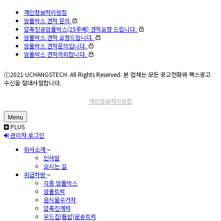
개인정보처리방침
암롤박스 견적 문의
압축진공암롤박스(25루베) 견적요청 드립니다.
암롤박스 견적 요청드립니다.
암롤박스 견적문의입니다.
암롤박스 견적의뢰합니다.
ⓒ2021 UCHANGSTECH. All Rights Reserved. 본 업체는 모든 광고전화와 팩스광고
수신을 절대사절합니다.
개인정보처리방침
Menu
PLUS
관리자 로그인
회사소개
인사말
오시는 길
취급차량
각종 암롤박스
암롤트럭
음식물수거차
압축진개차
우드칩(톱밥)운송트럭