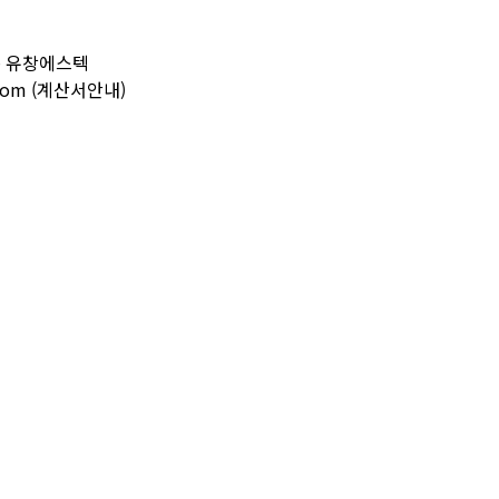
동 유창에스텍
r.com (계산서안내)