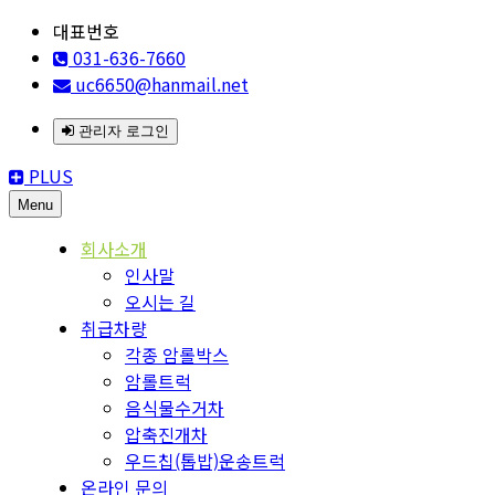
대표번호
031-636-7660
uc6650@hanmail.net
관리자 로그인
PLUS
Menu
회사소개
인사말
오시는 길
취급차량
각종 암롤박스
암롤트럭
음식물수거차
압축진개차
우드칩(톱밥)운송트럭
온라인 문의