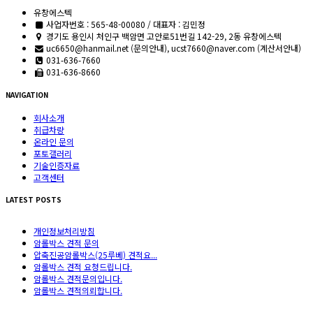
유창에스텍
사업자번호 : 565-48-00080 / 대표자 : 김민정
경기도 용인시 처인구 백암면 고안로51번길 142-29, 2동 유창에스텍
uc6650@hanmail.net (문의안내), ucst7660@naver.com (계산서안내)
031-636-7660
031-636-8660
NAVIGATION
회사소개
취급차량
온라인 문의
포토갤러리
기술인증자료
고객센터
LATEST POSTS
개인정보처리방침
암롤박스 견적 문의
압축진공암롤박스(25루베) 견적요...
암롤박스 견적 요청드립니다.
암롤박스 견적문의입니다.
암롤박스 견적의뢰합니다.