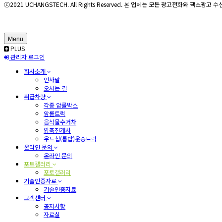
ⓒ2021 UCHANGSTECH. All Rights Reserved. 본 업체는 모든 광고전화와 팩스광
Menu
PLUS
관리자 로그인
회사소개
인사말
오시는 길
취급차량
각종 암롤박스
암롤트럭
음식물수거차
압축진개차
우드칩(톱밥)운송트럭
온라인 문의
온라인 문의
포토갤러리
포토갤러리
기술인증자료
기술인증자료
고객센터
공지사항
자료실