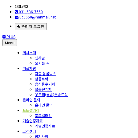
대표번호
031-636-7660
uc6650@hanmail.net
관리자 로그인
PLUS
Menu
회사소개
인사말
오시는 길
취급차량
각종 암롤박스
암롤트럭
음식물수거차
압축진개차
우드칩(톱밥)운송트럭
온라인 문의
온라인 문의
포토갤러리
포토갤러리
기술인증자료
기술인증자료
고객센터
공지사항