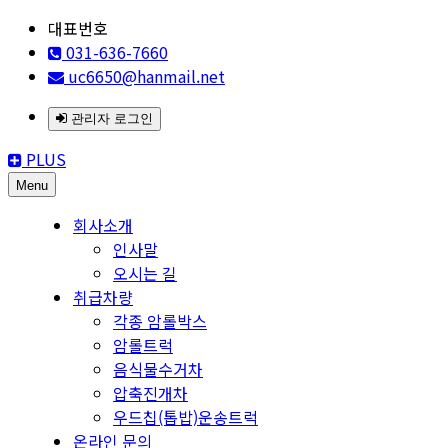
대표번호
031-636-7660
uc6650@hanmail.net
관리자 로그인
PLUS
Menu
회사소개
인사말
오시는 길
취급차량
각종 암롤박스
암롤트럭
음식물수거차
압축진개차
우드칩(톱밥)운송트럭
온라인 문의