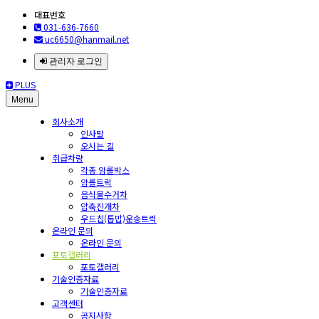
대표번호
031-636-7660
uc6650@hanmail.net
관리자 로그인
PLUS
Menu
회사소개
인사말
오시는 길
취급차량
각종 암롤박스
암롤트럭
음식물수거차
압축진개차
우드칩(톱밥)운송트럭
온라인 문의
온라인 문의
포토갤러리
포토갤러리
기술인증자료
기술인증자료
고객센터
공지사항