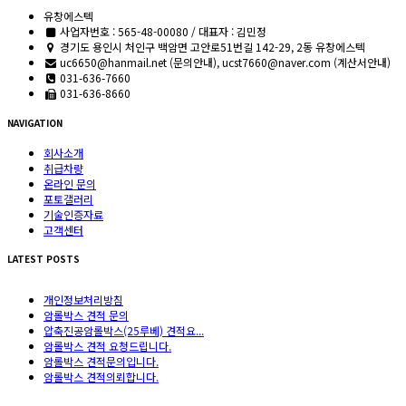
유창에스텍
사업자번호 : 565-48-00080 / 대표자 : 김민정
경기도 용인시 처인구 백암면 고안로51번길 142-29, 2동 유창에스텍
uc6650@hanmail.net (문의안내), ucst7660@naver.com (계산서안내)
031-636-7660
031-636-8660
NAVIGATION
회사소개
취급차량
온라인 문의
포토갤러리
기술인증자료
고객센터
LATEST POSTS
개인정보처리방침
암롤박스 견적 문의
압축진공암롤박스(25루베) 견적요...
암롤박스 견적 요청드립니다.
암롤박스 견적문의입니다.
암롤박스 견적의뢰합니다.