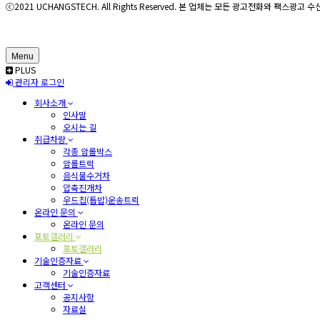
ⓒ2021 UCHANGSTECH. All Rights Reserved. 본 업체는 모든 광고전화와 팩스광
Menu
PLUS
관리자 로그인
회사소개
인사말
오시는 길
취급차량
각종 암롤박스
암롤트럭
음식물수거차
압축진개차
우드칩(톱밥)운송트럭
온라인 문의
온라인 문의
포토갤러리
포토갤러리
기술인증자료
기술인증자료
고객센터
공지사항
자료실