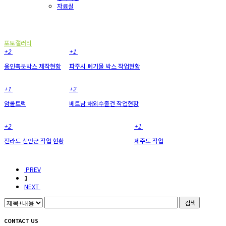
자료실
포토갤러리
포토갤러리
+2
+1
용인축분박스 제작현황
파주시 폐기물 박스 작업현황
+1
+2
암롤트럭
베트남 해외수출건 작업현황
+2
+1
전라도 신안군 작업 현황
제주도 작업
PREV
1
NEXT
검색
CONTACT US