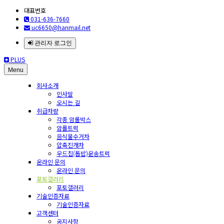
대표번호
031-636-7660
uc6650@hanmail.net
관리자 로그인
PLUS
Menu
회사소개
인사말
오시는 길
취급차량
각종 암롤박스
암롤트럭
음식물수거차
압축진개차
우드칩(톱밥)운송트럭
온라인 문의
온라인 문의
포토갤러리
포토갤러리
기술인증자료
기술인증자료
고객센터
공지사항