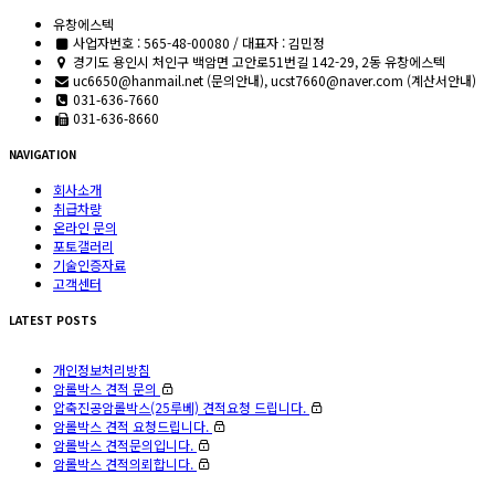
유창에스텍
사업자번호 : 565-48-00080 / 대표자 : 김민정
경기도 용인시 처인구 백암면 고안로51번길 142-29, 2동 유창에스텍
uc6650@hanmail.net (문의안내), ucst7660@naver.com (계산서안내)
031-636-7660
031-636-8660
NAVIGATION
회사소개
취급차량
온라인 문의
포토갤러리
기술인증자료
고객센터
LATEST POSTS
개인정보처리방침
암롤박스 견적 문의
압축진공암롤박스(25루베) 견적요청 드립니다.
암롤박스 견적 요청드립니다.
암롤박스 견적문의입니다.
암롤박스 견적의뢰합니다.