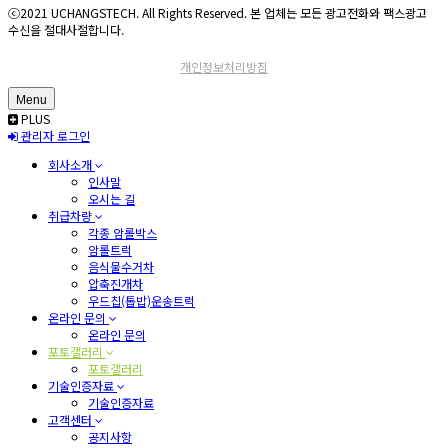
ⓒ2021 UCHANGSTECH. All Rights Reserved. 본 업체는 모든 광고전화와 팩스광고
수신을 절대사절합니다.
개인정보처리방침
Menu
PLUS
관리자 로그인
회사소개
인사말
오시는 길
취급차량
각종 암롤박스
암롤트럭
음식물수거차
압축진개차
우드칩(톱밥)운송트럭
온라인 문의
온라인 문의
포토갤러리
포토갤러리
기술인증자료
기술인증자료
고객센터
공지사항