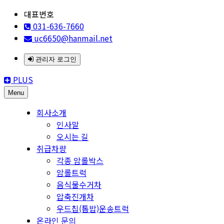
대표번호
031-636-7660
uc6650@hanmail.net
관리자 로그인
PLUS
Menu
회사소개
인사말
오시는 길
취급차량
각종 암롤박스
암롤트럭
음식물수거차
압축진개차
우드칩(톱밥)운송트럭
온라인 문의