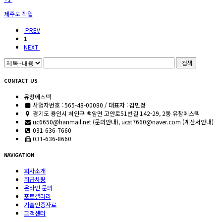
제주도 작업
PREV
1
NEXT
검색
CONTACT US
유창에스텍
사업자번호 : 565-48-00080 / 대표자 : 김민정
경기도 용인시 처인구 백암면 고안로51번길 142-29, 2동 유창에스텍
uc6650@hanmail.net (문의안내), ucst7660@naver.com (계산서안내)
031-636-7660
031-636-8660
NAVIGATION
회사소개
취급차량
온라인 문의
포토갤러리
기술인증자료
고객센터