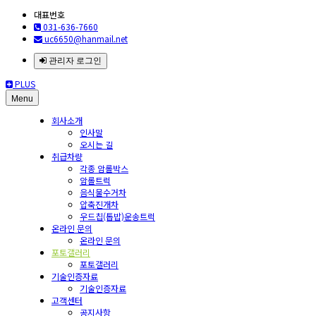
대표번호
031-636-7660
uc6650@hanmail.net
관리자 로그인
PLUS
Menu
회사소개
인사말
오시는 길
취급차량
각종 암롤박스
암롤트럭
음식물수거차
압축진개차
우드칩(톱밥)운송트럭
온라인 문의
온라인 문의
포토갤러리
포토갤러리
기술인증자료
기술인증자료
고객센터
공지사항