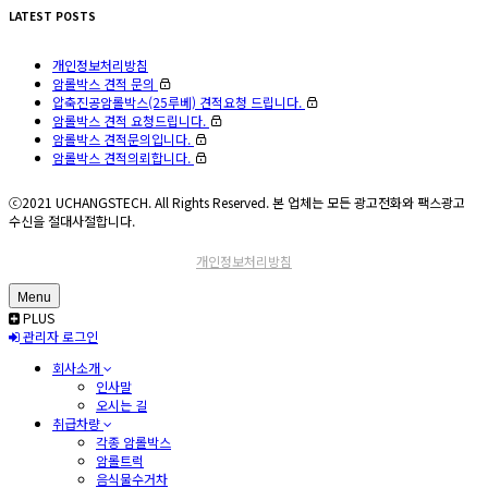
LATEST POSTS
개인정보처리방침
암롤박스 견적 문의
압축진공암롤박스(25루베) 견적요청 드립니다.
암롤박스 견적 요청드립니다.
암롤박스 견적문의입니다.
암롤박스 견적의뢰합니다.
ⓒ2021 UCHANGSTECH. All Rights Reserved. 본 업체는 모든 광고전화와 팩스광고
수신을 절대사절합니다.
개인정보처리방침
Menu
PLUS
관리자 로그인
회사소개
인사말
오시는 길
취급차량
각종 암롤박스
암롤트럭
음식물수거차