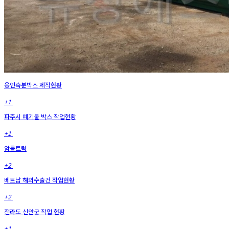
용인축분박스 제작현황
+1
파주시 폐기물 박스 작업현황
+1
암롤트럭
+2
베트남 해외수출건 작업현황
+2
전라도 신안군 작업 현황
+1