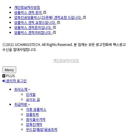
개인정보처리방침
암롤박스 견적 문의
압축진공암롤박스(25루베) 견적요청 드립니다.
암롤박스 견적 요청드립니다.
암롤박스 견적문의입니다.
암롤박스 견적의뢰합니다.
ⓒ2021 UCHANGSTECH. All Rights Reserved. 본 업체는 모든 광고전화와 팩스광고
수신을 절대사절합니다.
개인정보처리방침
Menu
PLUS
관리자 로그인
회사소개
인사말
오시는 길
취급차량
각종 암롤박스
암롤트럭
음식물수거차
압축진개차
우드칩(톱밥)운송트럭