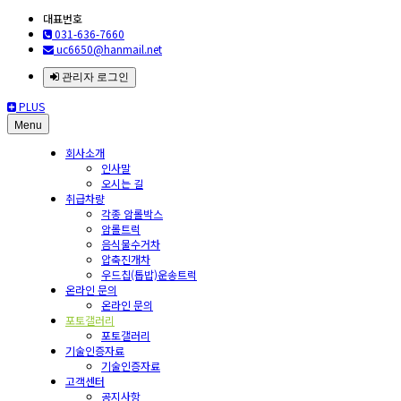
대표번호
031-636-7660
uc6650@hanmail.net
관리자 로그인
PLUS
Menu
회사소개
인사말
오시는 길
취급차량
각종 암롤박스
암롤트럭
음식물수거차
압축진개차
우드칩(톱밥)운송트럭
온라인 문의
온라인 문의
포토갤러리
포토갤러리
기술인증자료
기술인증자료
고객센터
공지사항