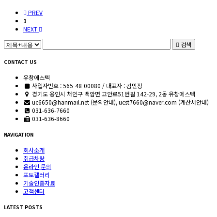
PREV
1
NEXT
검색
CONTACT US
유창에스텍
사업자번호 : 565-48-00080 / 대표자 : 김민정
경기도 용인시 처인구 백암면 고안로51번길 142-29, 2동 유창에스텍
uc6650@hanmail.net (문의안내), ucst7660@naver.com (계산서안내)
031-636-7660
031-636-8660
NAVIGATION
회사소개
취급차량
온라인 문의
포토갤러리
기술인증자료
고객센터
LATEST POSTS