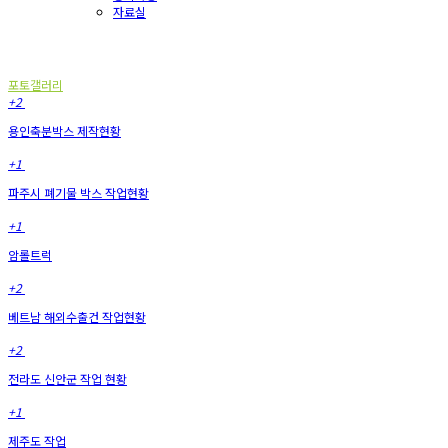
자료실
포토갤러리
포토갤러리
+2
용인축분박스 제작현황
+1
파주시 폐기물 박스 작업현황
+1
암롤트럭
+2
베트남 해외수출건 작업현황
+2
전라도 신안군 작업 현황
+1
제주도 작업