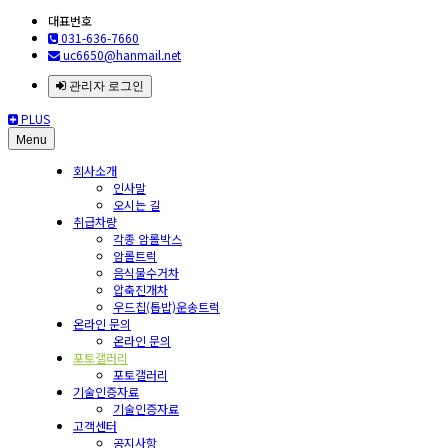
대표번호
031-636-7660
uc6650@hanmail.net
관리자 로그인
PLUS
Menu
회사소개
인사말
오시는 길
취급차량
각종 암롤박스
암롤트럭
음식물수거차
압축진개차
우드칩(톱밥)운송트럭
온라인 문의
온라인 문의
포토갤러리
포토갤러리
기술인증자료
기술인증자료
고객센터
공지사항