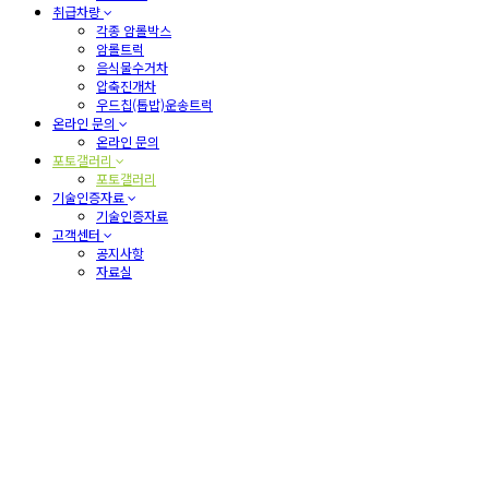
취급차량
각종 암롤박스
암롤트럭
음식물수거차
압축진개차
우드칩(톱밥)운송트럭
온라인 문의
온라인 문의
포토갤러리
포토갤러리
기술인증자료
기술인증자료
고객센터
공지사항
자료실