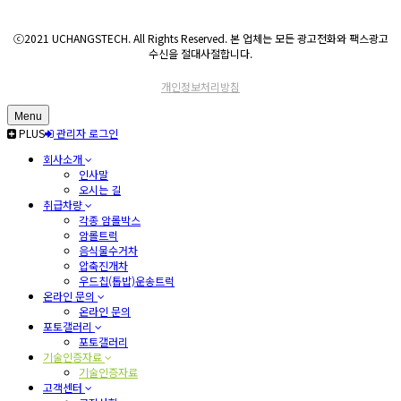
ⓒ2021 UCHANGSTECH. All Rights Reserved. 본 업체는 모든 광고전화와 팩스광고
수신을 절대사절합니다.
개인정보처리방침
Menu
PLUS
관리자 로그인
회사소개
인사말
오시는 길
취급차량
각종 암롤박스
암롤트럭
음식물수거차
압축진개차
우드칩(톱밥)운송트럭
온라인 문의
온라인 문의
포토갤러리
포토갤러리
기술인증자료
기술인증자료
고객센터