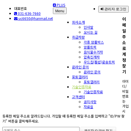
PLUS
대표번호
관리자 로그인
Menu
031-636-7660
uc6650@hanmail.net
이
회사소개
메
인사말
일
오시는 길
주
취급차량
각종 암롤박스
소
암롤트럭
로
음식물수거차
계
압축진개차
정
우드칩(톱밥)운송트럭
찾
온라인 문의
기
온라인 문의
포토갤러리
아이
포토갤러리
디/
기술인증자료
비밀
기술인증자료
번호
고객센터
는
공지사항
가입
자료실
시
등록한 메일 주소로 알려드립니다. 가입할 때 등록한 메일 주소를 입력하고 "ID/PW 찾
기" 버튼을 클릭해주세요.