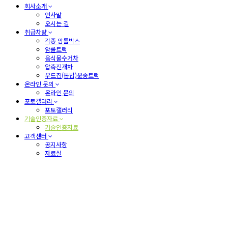
회사소개
인사말
오시는 길
취급차량
각종 암롤박스
암롤트럭
음식물수거차
압축진개차
우드칩(톱밥)운송트럭
온라인 문의
온라인 문의
포토갤러리
포토갤러리
기술인증자료
기술인증자료
고객센터
공지사항
자료실