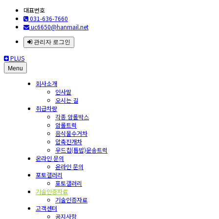
대표번호
031-636-7660
uc6650@hanmail.net
관리자 로그인
PLUS
Menu
회사소개
인사말
오시는 길
취급차량
각종 암롤박스
암롤트럭
음식물수거차
압축진개차
우드칩(톱밥)운송트럭
온라인 문의
온라인 문의
포토갤러리
포토갤러리
기술인증자료
기술인증자료
고객센터
공지사항