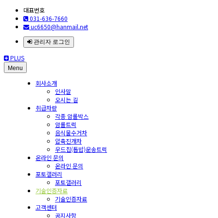
대표번호
031-636-7660
uc6650@hanmail.net
관리자 로그인
PLUS
Menu
회사소개
인사말
오시는 길
취급차량
각종 암롤박스
암롤트럭
음식물수거차
압축진개차
우드칩(톱밥)운송트럭
온라인 문의
온라인 문의
포토갤러리
포토갤러리
기술인증자료
기술인증자료
고객센터
공지사항