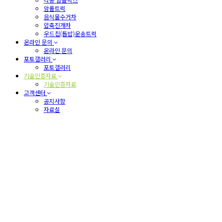
암롤트럭
음식물수거차
압축진개차
우드칩(톱밥)운송트럭
온라인 문의
온라인 문의
포토갤러리
포토갤러리
기술인증자료
기술인증자료
고객센터
공지사항
자료실