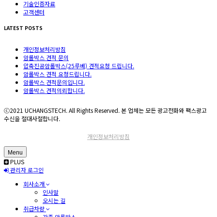
기술인증자료
고객센터
LATEST POSTS
개인정보처리방침
암롤박스 견적 문의
압축진공암롤박스(25루베) 견적요청 드립니다.
암롤박스 견적 요청드립니다.
암롤박스 견적문의입니다.
암롤박스 견적의뢰합니다.
ⓒ2021 UCHANGSTECH. All Rights Reserved. 본 업체는 모든 광고전화와 팩스광고
수신을 절대사절합니다.
개인정보처리방침
Menu
PLUS
관리자 로그인
회사소개
인사말
오시는 길
취급차량
각종 암롤박스