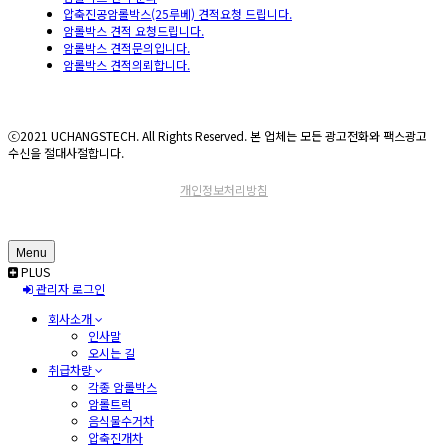
압축진공암롤박스(25루베) 견적요청 드립니다.
암롤박스 견적 요청드립니다.
암롤박스 견적문의입니다.
암롤박스 견적의뢰합니다.
ⓒ2021 UCHANGSTECH. All Rights Reserved. 본 업체는 모든 광고전화와 팩스광고
수신을 절대사절합니다.
개인정보처리방침
Menu
PLUS
관리자 로그인
회사소개
인사말
오시는 길
취급차량
각종 암롤박스
암롤트럭
음식물수거차
압축진개차