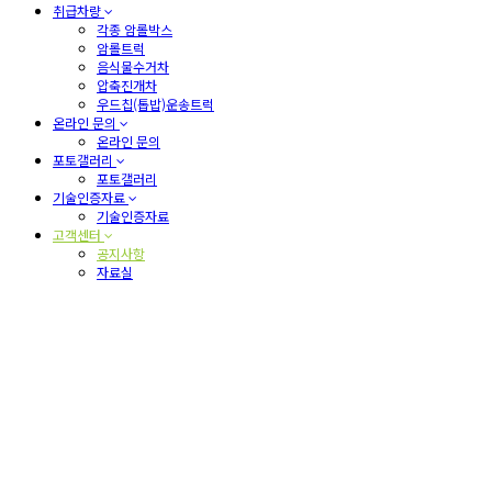
취급차량
각종 암롤박스
암롤트럭
음식물수거차
압축진개차
우드칩(톱밥)운송트럭
온라인 문의
온라인 문의
포토갤러리
포토갤러리
기술인증자료
기술인증자료
고객센터
공지사항
자료실