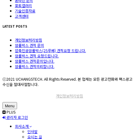
온라인 문의
포토갤러리
기술인증자료
고객센터
LATEST POSTS
개인정보처리방침
암롤박스 견적 문의
압축진공암롤박스(25루베) 견적요청 드립니다.
암롤박스 견적 요청드립니다.
암롤박스 견적문의입니다.
암롤박스 견적의뢰합니다.
ⓒ2021 UCHANGSTECH. All Rights Reserved. 본 업체는 모든 광고전화와 팩스광고
수신을 절대사절합니다.
개인정보처리방침
Menu
PLUS
관리자 로그인
회사소개
인사말
오시는 길