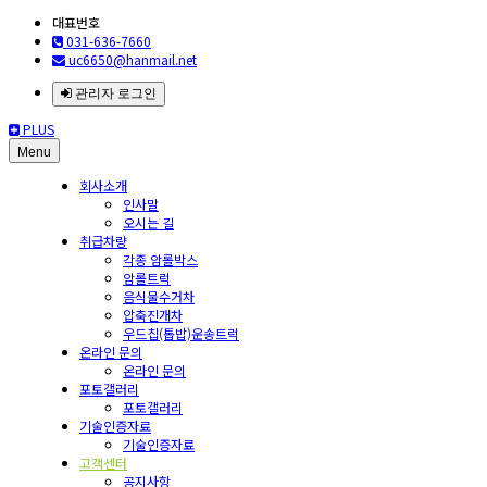
대표번호
031-636-7660
uc6650@hanmail.net
관리자 로그인
PLUS
Menu
회사소개
인사말
오시는 길
취급차량
각종 암롤박스
암롤트럭
음식물수거차
압축진개차
우드칩(톱밥)운송트럭
온라인 문의
온라인 문의
포토갤러리
포토갤러리
기술인증자료
기술인증자료
고객센터
공지사항