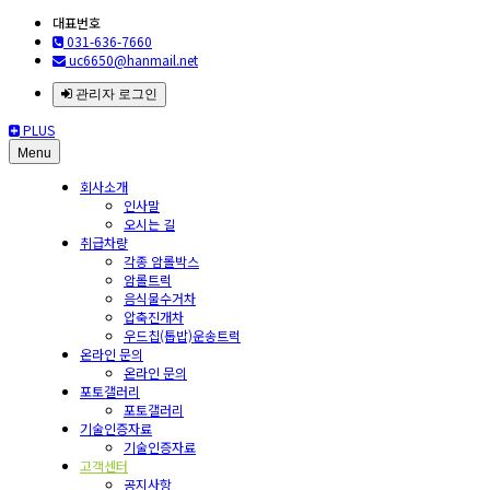
대표번호
031-636-7660
uc6650@hanmail.net
관리자 로그인
PLUS
Menu
회사소개
인사말
오시는 길
취급차량
각종 암롤박스
암롤트럭
음식물수거차
압축진개차
우드칩(톱밥)운송트럭
온라인 문의
온라인 문의
포토갤러리
포토갤러리
기술인증자료
기술인증자료
고객센터
공지사항