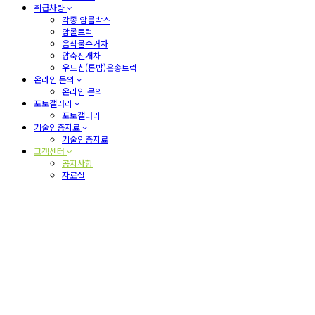
취급차량
각종 암롤박스
암롤트럭
음식물수거차
압축진개차
우드칩(톱밥)운송트럭
온라인 문의
온라인 문의
포토갤러리
포토갤러리
기술인증자료
기술인증자료
고객센터
공지사항
자료실