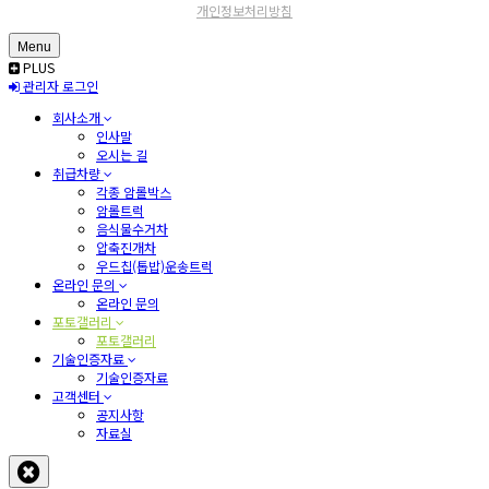
개인정보처리방침
Menu
PLUS
관리자 로그인
회사소개
인사말
오시는 길
취급차량
각종 암롤박스
암롤트럭
음식물수거차
압축진개차
우드칩(톱밥)운송트럭
온라인 문의
온라인 문의
포토갤러리
포토갤러리
기술인증자료
기술인증자료
고객센터
공지사항
자료실