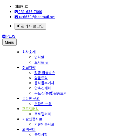
대표번호
031-636-7660
uc6650@hanmail.net
관리자 로그인
PLUS
Menu
회사소개
인사말
오시는 길
취급차량
각종 암롤박스
암롤트럭
음식물수거차
압축진개차
우드칩(톱밥)운송트럭
온라인 문의
온라인 문의
포토갤러리
포토갤러리
기술인증자료
기술인증자료
고객센터
공지사항