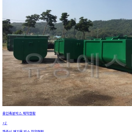
용인축분박스 제작현황
+1
파주시 폐기물 박스 작업현황