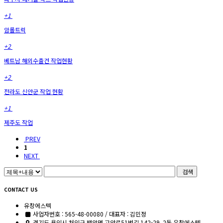
+1
암롤트럭
+2
베트남 해외수출건 작업현황
+2
전라도 신안군 작업 현황
+1
제주도 작업
PREV
1
NEXT
검색
CONTACT US
유창에스텍
사업자번호 : 565-48-00080 / 대표자 : 김민정
경기도 용인시 처인구 백암면 고안로51번길 142-29, 2동 유창에스텍